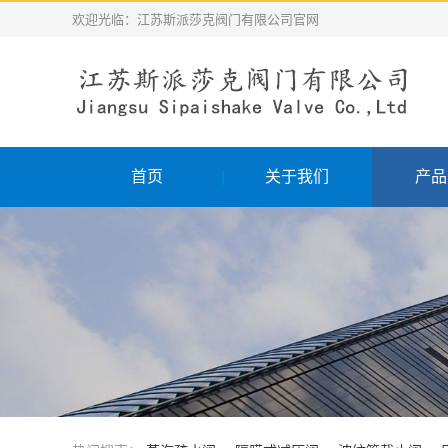
欢迎光临：江苏斯派莎克阀门有限公司官网
首页
关于我们
产品