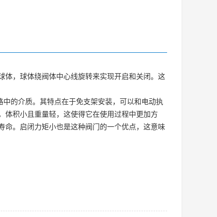
体，球体绕阀体中心线旋转来实现开启和关闭。这
路中的介质。其特点在于免支架安装，可以和电动执
，体积小且重量轻，这使得它在使用过程中更加方
寿命。启闭力矩小也是这种阀门的一个优点，这意味