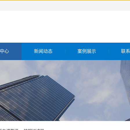
中心
新闻动态
案例展示
联