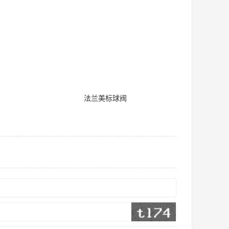
法兰美标球阀