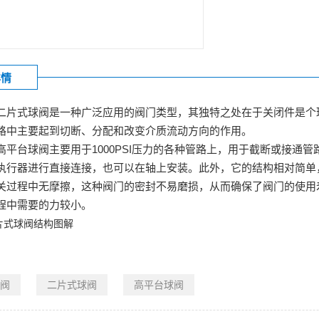
详情
式球阀是一种广泛应用的阀门类型，其独特之处在于关闭件是个球
路中主要起到切断、分配和改变介质流动方向的作用。
台球阀主要用于1000PSI压力的各种管路上，用于截断或接通管
执行器进行直接连接，也可以在轴上安装。此外，它的结构相对简单
关过程中无摩擦，这种阀门的密封不易磨损，从而确保了阀门的使用
程中需要的力较小。
阀
二片式球阀
高平台球阀