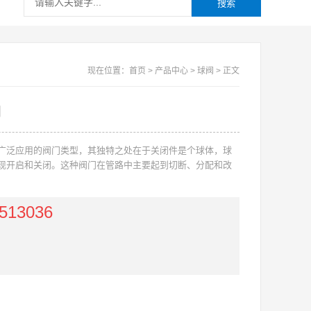
搜索
现在位置：
首页
>
产品中心
>
球阀
>
正文
阀
广泛应用的阀门类型，其独特之处在于关闭件是个球体，球
现开启和关闭。这种阀门在管路中主要起到切断、分配和改
513036