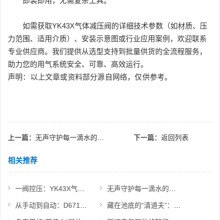
即装即用，无需复杂工具。
如需获取YK43X气体减压阀的详细技术参数（如材质、压
力范围、适用介质）、安装示意图或行业应用案例，欢迎联系
专业供应商。我们提供从选型支持到批量供货的全流程服务，
助力您的用气系统安全、可靠、高效运行。
声明：以上文章或资料部分源自网络，仅供参考。
上一篇：
无声守护每一滴水的流向：立式止回阀的使命
下一篇：
返回列表
相关推荐
一阀控压：YK43X气体减压阀功能速览
无声守护每一滴水的流向：立式止回阀的使命
从手动到自动：D671蝶阀如何实现快速截断与远程控制？
藏在池底的“清道夫”：认识隔膜式排泥阀的设计