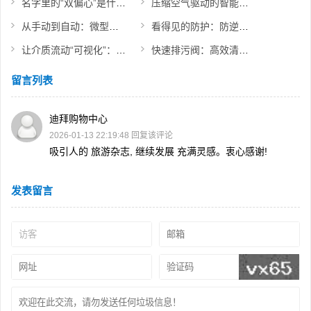
名字里的“双偏心”是什么意思？带你认识高性能蝶阀
压缩空气驱动的智能开关：Q641F气动球阀价值体现
从手动到自动：微型电动球阀如何改变流体控制方式
看得见的防护：防逆水封阀产品亮点展示
让介质流动“可视化”：直通视镜的应用价值
快速排污阀：高效清除系统杂质的“清道夫”
留言列表
迪拜购物中心
2026-01-13 22:19:48
回复该评论
吸引人的 旅游杂志, 继续发展 充满灵感。衷心感谢!
发表留言