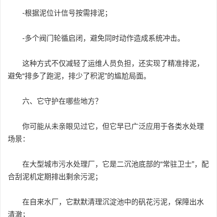
-根据泥位计信号按需排泥；
-多个阀门轮循启闭，避免同时动作造成系统冲击。
这种方式不仅减轻了运维人员负担，还实现了精准排泥，
避免“排多了跑泥，排少了积泥”的尴尬局面。
六、它守护在哪些地方？
你可能从未亲眼见过它，但它早已广泛应用于各类水处理
场景：
在大型城市污水处理厂，它是二沉池底部的“常驻卫士”，配
合刮泥机定期排出剩余污泥；
在自来水厂，它默默清理沉淀池中的矾花污泥，保障出水
清澈；