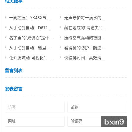
相关推荐
一阀控压：YK43X气体减压阀功能速览
无声守护每一滴水的流向：立式止回阀的使命
从手动到自动：D671蝶阀如何实现快速截断与远程控制？
藏在池底的“清道夫”：认识隔膜式排泥阀的设计
名字里的“双偏心”是什么意思？带你认识高性能蝶阀
压缩空气驱动的智能开关：Q641F气动球阀价值体现
从手动到自动：微型电动球阀如何改变流体控制方式
看得见的防护：防逆水封阀产品亮点展示
让介质流动“可视化”：直通视镜的应用价值
快速排污阀：高效清除系统杂质的“清道夫”
留言列表
发表留言