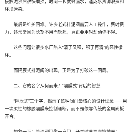
接触泥沙后很快磨损，时间一长就会漏水，造成水资源浪费和
环境污染。
最后是维护困难。许多老式排泥阀需要人工操作，费时费
力，还常常因为长期不用而锈死，真正要用时却动弹不得。
这些问题让很多水厂陷入“清了又积，积了再清”的恶性循
环。
而隔膜式排泥阀的出现，正是为了打破这一困局。
二、它的名字从何而来？“隔膜式”背后的智慧
“隔膜式”三个字，揭示了这种阀门最核心的设计理念——用
一块柔性的橡胶隔膜来控制通断，而不是依靠传统的金属阀板
开合。
想象一下：普通阀门像一扇门，开关时总要摩擦地面；