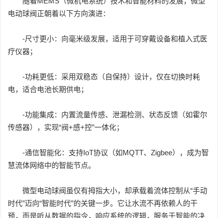
随着MEMS（微机电系统）技术和智能材料的发展，微型
电动球阀正朝着以下方向演进：
-尺寸更小：向毫米级发展，适用于可穿戴设备和植入式医
疗仪器；
-功耗更低：采用双稳态（自保持）设计，仅在切换时耗
电，适合电池长期供电；
-功能集成：内置流量传感、泄漏检测、状态反馈（如霍尔
传感器），实现“阀+感+控”一体化；
-通信智能化：支持IoT协议（如MQTT、Zigbee），成为智
慧流体网络中的智能节点。
微型电动球阀虽仅有拇指大小，却承载着流体控制从“手动
时代”迈向“智能时代”的关键一步。它让水流不再依赖人的干
预，而是听从数据的指令，响应系统的逻辑，服务于智能的决