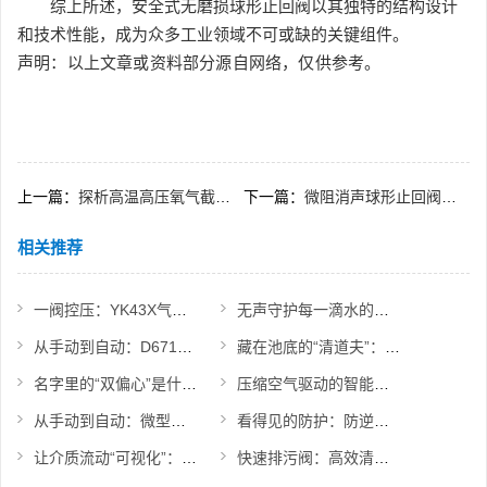
综上所述，安全式无磨损球形止回阀以其独特的结构设计
和技术性能，成为众多工业领域不可或缺的关键组件。
声明：以上文章或资料部分源自网络，仅供参考。
上一篇：
探析高温高压氧气截止阀的结构特点及其设计考量
下一篇：
微阻消声球形止回阀的优势与不足
相关推荐
一阀控压：YK43X气体减压阀功能速览
无声守护每一滴水的流向：立式止回阀的使命
从手动到自动：D671蝶阀如何实现快速截断与远程控制？
藏在池底的“清道夫”：认识隔膜式排泥阀的设计
名字里的“双偏心”是什么意思？带你认识高性能蝶阀
压缩空气驱动的智能开关：Q641F气动球阀价值体现
从手动到自动：微型电动球阀如何改变流体控制方式
看得见的防护：防逆水封阀产品亮点展示
让介质流动“可视化”：直通视镜的应用价值
快速排污阀：高效清除系统杂质的“清道夫”